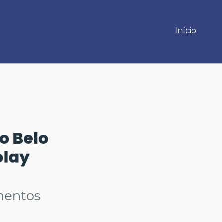
Início
o Belo
olay
mentos